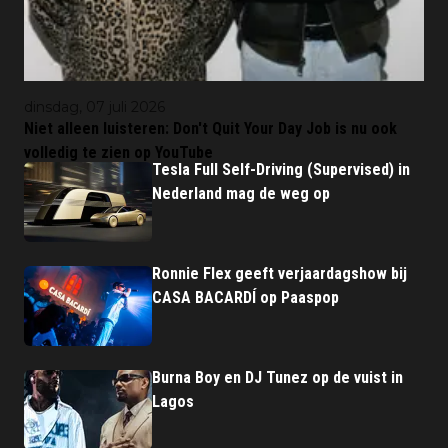
dinsdag, 07 juli 2026
Niet alleen luisteren: Don't Quit Your Day Job is nu ook
volledig te zien op YouTube
Tesla Full Self-Driving (Supervised) in
Nederland mag de weg op
Ronnie Flex geeft verjaardagshow bij
CASA BACARDÍ op Paaspop
Burna Boy en DJ Tunez op de vuist in
Lagos