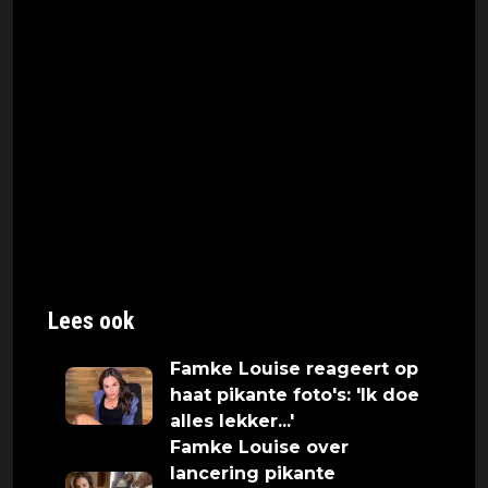
schaamteloze meningen. De twee
presentatoren hebben op YouTube een
eigen talkshow, Roddelpraat, waarin de
wekelijkse geruchten over bekendheden
besproken worden op een ongefilterde
manier. Zo ook over de nicht van Famke
Louise, wie zij niet knap noemen en
vergelijken met een kerel vanwege een pet
die zij draagt.
Lees ook
Famke Louise reageert op
haat pikante foto's: 'Ik doe
alles lekker...'
Famke Louise over
lancering pikante