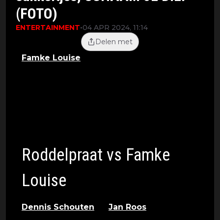
(FOTO)
ENTERTAINMENT
•
04 APR 2024, 11:14
Delen met
Famke Louise
heeft zich op Instagram
uitgesproken over de heren van
Roddelpraat. De presentatoren maakte
namelijk grappen over haar nicht die
blijkbaar doodziek geweest is. Het is niet
de eerste keer dat de influencer ruzie
heeft met Dennis en Jan.
Roddelpraat vs Famke
Louise
Dennis Schouten
en
Jan Roos
staan
bekend om hun uitgesproken en