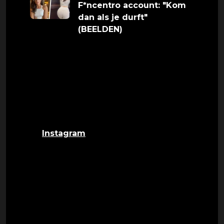
F*ncentro account: "Kom
dan als je durft"
(BEELDEN)
Reactie Famke Louise
Famke reageerde woedend op de
uitzending van Roddelpraat, de influencer
haar nicht blijkt namelijk doodziek te zijn
geweest. Famke schreef het volgende op
haar
Instagram
:
“Ik wil even iets kwijt wat mij kwetst. Zoals
jullie weten ben ik begonnen met exclusieve
content op fancentro en zijn er ‘genoeg
roddels’ online gekomen die niet kloppen.
Nu komt er weer een video online van die
twee snotneuzen op Roddelpraat die van