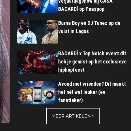
verjaardagshow bij CASA
BACARDÍ op Paaspop
Burna Boy en DJ Tunez op de
vuist in Lagos
BACARDÍ x Top Notch event: dit
heb je gemist op het exclusieve
hiphopfeest
Avond met vrienden? Dit maakt
het nét wat leuker (en
fanatieker)
MEER ARTIKELEN