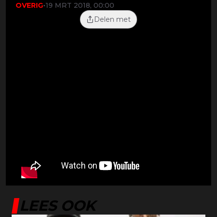
OVERIG
•
19 MRT 2018, 00:00
Delen met
Een bewakingsvideo waarin een
'doorzichtige trein' te zien is op een
station in China roept veel vragen op.
LEES OOK