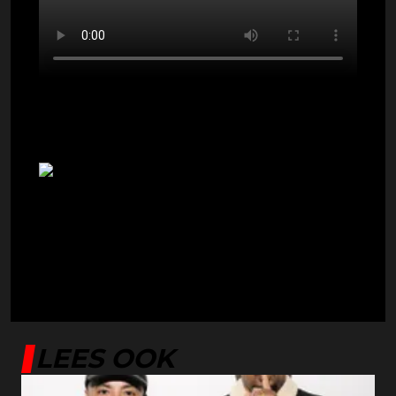
[wp_ad_camp_1]
Aan de reacties te zien vinden de fans van
Seffelinie het helemaal geweldig:
[wp_ad_camp_4]
[su_spacer size="10"] [irp]
LEES OOK