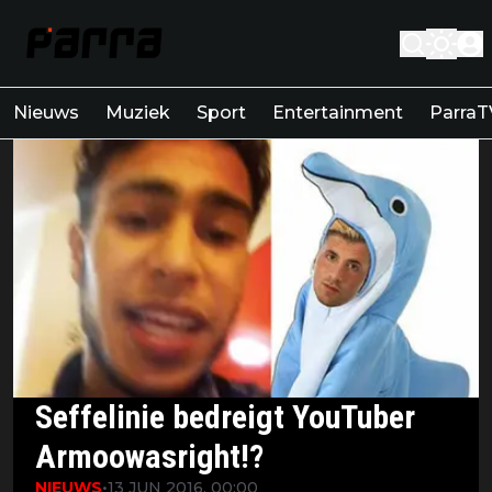
Nieuws
Muziek
Sport
Entertainment
ParraT
Seffelinie bedreigt YouTuber
Armoowasright!?
NIEUWS
•
13 JUN 2016, 00:00