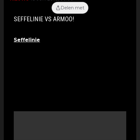
Delen met
SEFFELINIE VS ARMOO!
Seffelinie
heeft zojuist een video op
Instagram gezet waar hij Armoo bedreigt. Hij
zegt dat Armoo hem echt niet kan pranken
en dat hij naar zijn buurt moet komen en
dat hij het dan maar moet proberen... Wat er
precies aan de hand is, is niet duidelijk.
Seffelinie plaatste ook een foto om Armoo
belachelijk te maken.
''Ik bos jou + ik prank jou in je eigen prank a
mattie.''