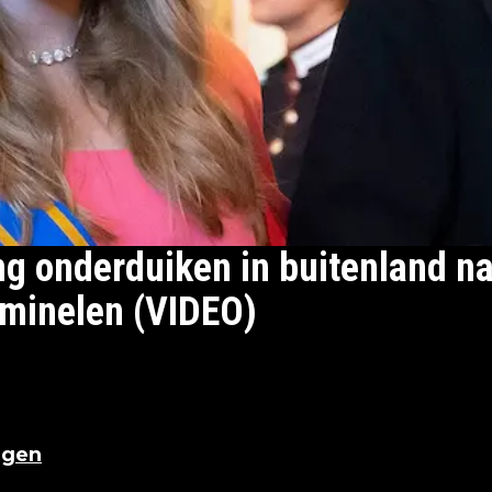
ng onderduiken in buitenland n
iminelen (VIDEO)
msterdam, de 20-jarige moest naar het
ngen
.