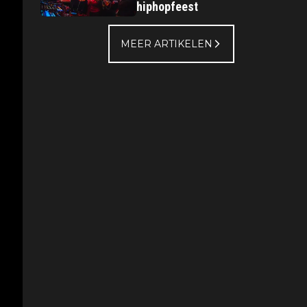
hiphopfeest
MEER ARTIKELEN
es
n