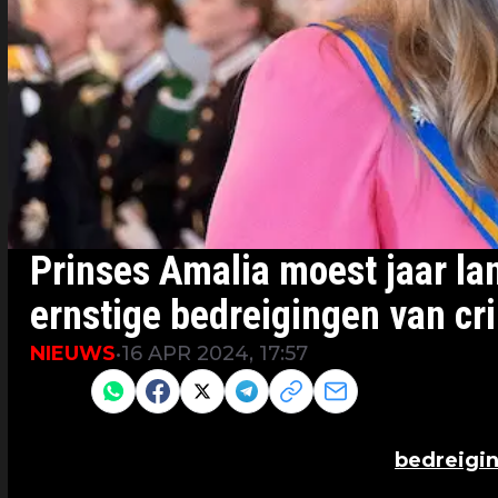
Prinses Amalia moest jaar la
ernstige bedreigingen van cr
NIEUWS
•
16 APR 2024, 17:57
Share to
Prinses Amalia woont sinds kort weer in A
buitenland vluchten na een aantal
bedreigi