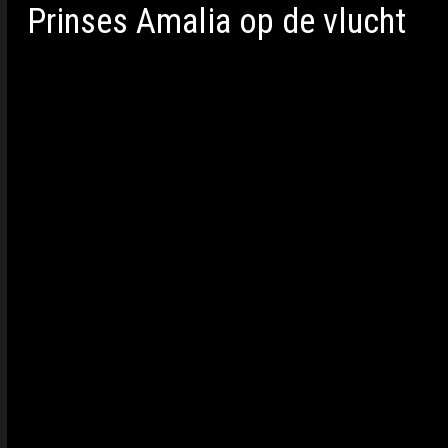
Prinses Amalia op de vlucht
Prinses Amalia heeft een jaar lang gestudeerd
Telegraaf te maken met zware bedreigingen. He
te maken had met bedreigingen, Amalia kon h
naar meer bewegingsvrijheid in de Spaanse ho
De prinses woont inmiddels sinds kort weer in
verdwenen maar extra maatregelen maken haar
zouden het al een tijd lang op de kroonprins
Willem Alexander en moeder Maxima zeiden d
situatie:
“Ze kan eigenlijk haar huis niet uit. Het is he
zoals anderen dat hebben.”