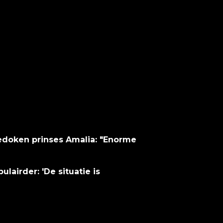
gementen tijdens een toespraak:
dat ik, nja wat doet een student; vul dat zelf maa
 helaas alles behalve dat".
it het milieu van de 'Mocro Maffia', de politie
tot ontvoering van de twee.
doken prinses Amalia: "Enorme
airder: 'De situatie is