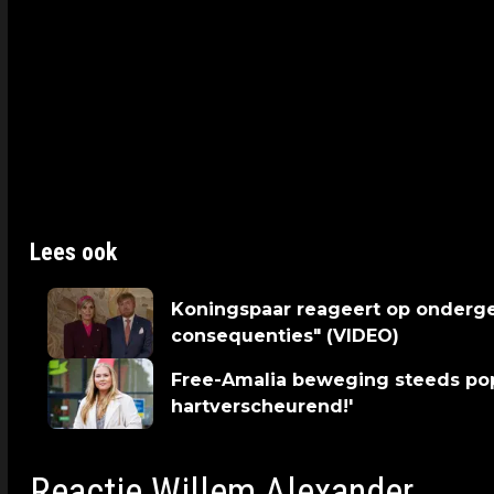
Amalia zei destijds het volgende over de drei
"Ik ging mijn studententijd in met de gedachte 
in. Dat ik dat ook zou doen, en de realiteit was
De dreigementen kwamen volgens autoriteiten u
hield rekening met een aanslag of een poging 
Lees ook
Koningspaar reageert op onderge
consequenties" (VIDEO)
Free-Amalia beweging steeds popul
hartverscheurend!'
Reactie Willem Alexander