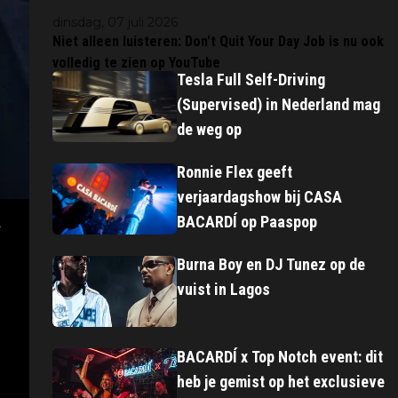
dinsdag, 07 juli 2026
Niet alleen luisteren: Don't Quit Your Day Job is nu ook
volledig te zien op YouTube
Tesla Full Self-Driving
(Supervised) in Nederland mag
de weg op
Ronnie Flex geeft
verjaardagshow bij CASA
a
BACARDÍ op Paaspop
Burna Boy en DJ Tunez op de
vuist in Lagos
BACARDÍ x Top Notch event: dit
heb je gemist op het exclusieve