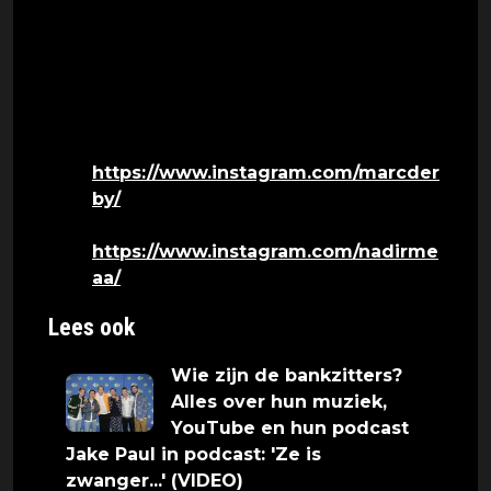
alle podcast platformen en volledig te
bekijken op YouTube. Volg Don't Quit Your
Day Job via @dontquityourdayjob.nl op
Instagram. Founders:
Marc:
https://www.instagram.com/marcder
by/
Nadir:
https://www.instagram.com/nadirme
aa/
Lees ook
Wie zijn de bankzitters?
Alles over hun muziek,
YouTube en hun podcast
Jake Paul in podcast: 'Ze is
zwanger...' (VIDEO)