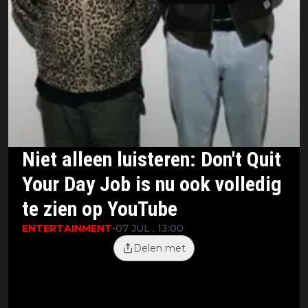
Niet alleen luisteren: Don't Quit
Your Day Job is nu ook volledig
te zien op YouTube
ENTERTAINMENT
•
07 JUL , 13:00
Delen met
Marc Derby en Nadir Mea kennen de
creatieve arbeidsmarkt van binnenuit.
Als founders van Vacature Via, de