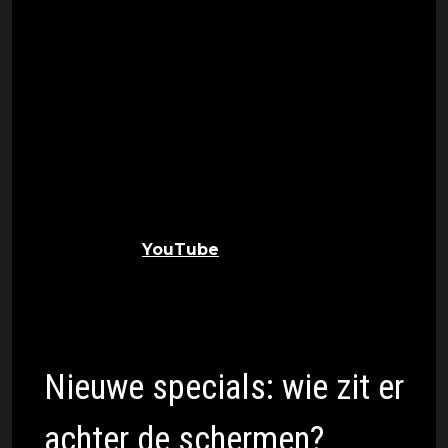
community voor mensen die hun
droombaan zoeken in media, marketing,
cultuur en lifestyle, weten ze precies
welke verhalen er verteld moeten
worden. Don't Quit Your Day Job is de
podcast die daar rechtstreeks uit is
gegroeid.
Nu zet de podcast een concrete stap: Don't
Quit Your Day Job is voortaan ook volledig te
bekijken op
YouTube
. Wie wil, ziet het
gesprek, de setting en de energie. Niet
alleen het geluid.
Nieuwe specials: wie zit er
achter de schermen?