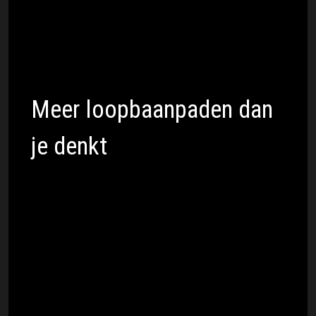
spreken met Geertje van de Ven, manager
van Jade Anna, en Nadine Stalman, manager
van Luna Nieuwboer. Hoe bouw je een
carrière duurzaam op? Zij weten het als
geen ander.
Meer loopbaanpaden dan
je denkt
Met de specials wil Don't Quit Your Day Job
laten zien dat de creatieve industrie uit veel
meer bestaat dan alleen de mensen die je
op social media ziet. Achter succesvolle
merken, campagnes en creators werken
professionals die vaak buiten beeld blijven,
maar een cruciale rol spelen.
De nieuwe specials zijn nu te beluisteren via