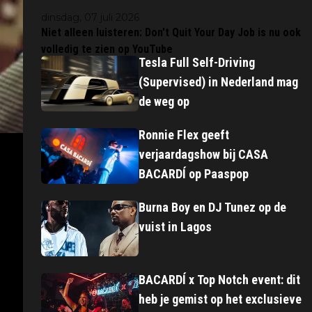
dinsdag, 07 juli 2026
Niet alleen luisteren: Don't Quit Your Day Job is nu ook
volledig te zien op YouTube
Tesla Full Self-Driving
(Supervised) in Nederland mag
de weg op
Ronnie Flex geeft
verjaardagshow bij CASA
BACARDÍ op Paaspop
Burna Boy en DJ Tunez op de
vuist in Lagos
BACARDÍ x Top Notch event: dit
heb je gemist op het exclusieve