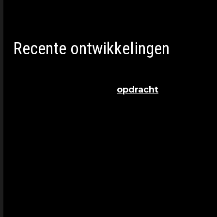
werden in 1996 veroordeeld tot een levensla
voorwaardelijke vrijlating.
Recente ontwikkelingen
Op 26 februari 2025 heeft de gouverneur van 
staatsparolecommissie
opdracht
gegeven om t
gevaarlijk zijn voor de samenleving. Dit onde
komt er een zitting waar nabestaanden en aa
krijgt een rechter het onderzoek te zien en bes
aangepast.
Als de commissie zegt dat de broers geen gev
uiteindelijk toch de gouverneur die beslist, on