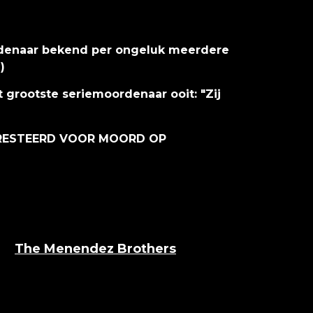
rdenaar bekend per ongeluk meerdere
)
 grootste seriemoordenaar ooit: "Zij
RRESTEERD VOOR MOORD OP
e "
The Menendez Brothers
" uit, waarin Lyle en
aal deden over de gebeurtenissen en de
ezorgd dat het publieke opnieuw interesse krijg