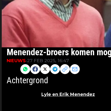
Menendez-broers komen mogel
NIEUWS
•
27 FEB 2025, 16:47
Share to
Achtergrond
In 1989 werden
Lyle en Erik Menendez
veroor
Menendez. De broers beweerden dat ze het ha
misbruik door hun vader, terwijl de aanklagers 