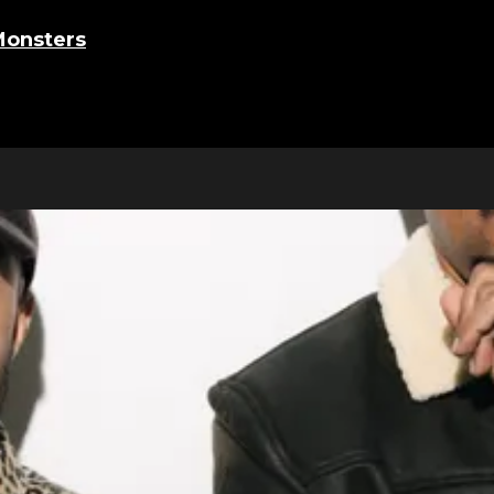
Monsters
: The Lyle and Erik Menendez Story"
om de moord en de rechtszaken worden
sieel vanwege bepaalde verhaallijnen en