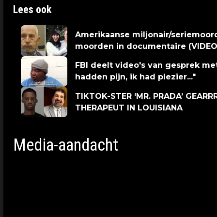
Lees ook
Amerikaanse miljonair/seriemoo
moorden in documentaire (VIDEO
FBI deelt video's van gesprek met
hadden pijn, ik had plezier..."
TIKTOK-STER ‘MR. PRADA’ GEAR
THERAPEUT IN LOUISIANA
Media-aandacht
In oktober 2024 bracht Netflix de documentair
Erik Menendez vanuit de gevangenis hun verh
rechtszaken. Deze documentaire heeft ervoor g
in hun zaak.