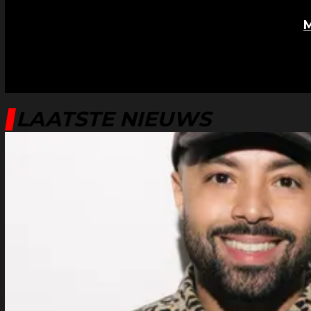
Daarnaast werd in september 2024 de serie "
uitgebracht, waarin de gebeurtenissen rond
gedramatiseerd. Deze serie was erg controver
interpretaties van de gebeurtenissen.
LAATSTE NIEUWS