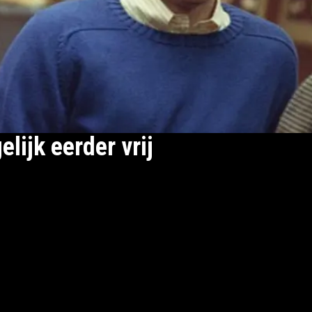
ijk eerder vrij
deeld voor de moord op hun ouders, José en Kitty
dden gedaan uit zelfverdediging na jaren van
stelden dat ze uit waren op het familiefortuin. Ze