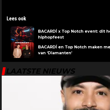
6. Garneer met een extra limoenpartje.
Lees ook
BACARDÍ x Top Notch event: dit h
hiphopfeest
BACARDÍ en Top Notch maken met 
van ‘Diamanten’
LAATSTE NIEUWS