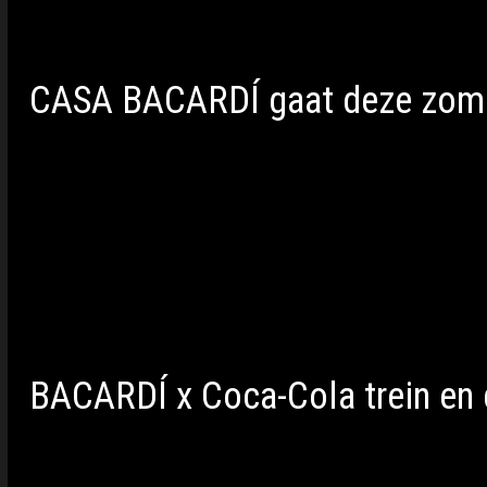
bijzonder is het om dat te vieren met een sur
verjaardag.”
CASA BACARDÍ gaat deze zom
Als je CASA BACARDÍ op Paaspop gemist hebt,
meerdere festivals, waaronder:
• Het Amsterdams Verbond (5 mei)
• Solar Festival (30 juli t/m 2 augustus)
• Lowlands (21 t/m 23 augustus)
BACARDÍ x Coca-Cola trein en
Naast de surprise show was er nog een opval