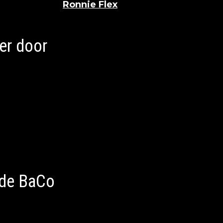
prise show van
Ronnie Flex
ter ere van zijn
er door
 maak je niet druk. Ze gaan deze zomer langs
 de BaCo
lende activatie: BACARDÍ en Coca-Cola hadden ee