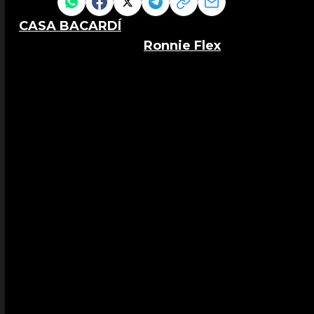
Share to
CASA BACARDÍ
heeft het festivalseizoen o
surprise show van
Ronnie Flex
. Op zaterdag
Paaspop, dook Ronnie ineens op in CASA BA
publiek.
Ronnie maakte een entree met een achtkoppig
iedereen mee te zingen. Er werd geproost op zi
in een set en was het feest los.
CASA BACARDÍ had dit jaar de programmeri
‘Sound of Rum’ als insteek was het weer een g
“CASA BACARDÍ onderstreept BACARDÍ’s toew
muziek, beweging, rum en cultuur samenkomen”
BACARDÍ. “Paaspop is het moment waarop Nede