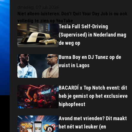
dinsdag, 07 juli 2026
Niet alleen luisteren: Don't Quit Your Day Job is nu ook
volledig te zien op YouTube
Tesla Full Self-Driving
(Supervised) in Nederland mag
de weg op
Burna Boy en DJ Tunez op de
vuist in Lagos
BACARDÍ x Top Notch event: dit
heb je gemist op het exclusieve
hiphopfeest
Avond met vrienden? Dit maakt
het nét wat leuker (en