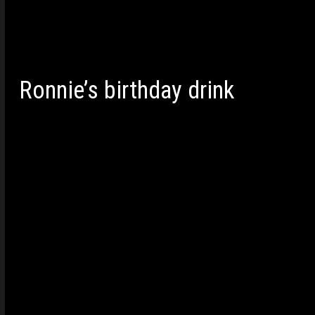
eigen shuttle, een BACARDÍ x Coca-Cola trein
Ook op het terrein was de iconische BaCo de ve
mix niet niet weg te denken is.
Ronnie’s birthday drink
Speciaal voor zijn verjaardag hadden ze ook e
Cola met tropische twist:
1. Vul een glas met ijsblokjes.
2. Knijp een limoenpartje uit over het ijs
3. Voeg de BACARDÍ Carta Blanca rum toe
4. Meet je BACARDÍ Coconut af en giet erbij
5. Voeg de Coca-Cola tot slot toe en roer kort