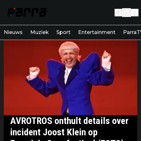
Nieuws
Muziek
Sport
Entertainment
ParraT
AVROTROS onthult details over
incident Joost Klein op