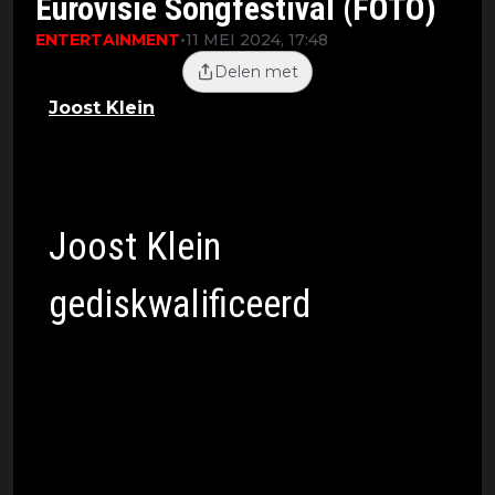
Eurovisie Songfestival (FOTO)
ENTERTAINMENT
•
11 MEI 2024, 17:48
Delen met
Joost Klein
is officieel gediskwalificeerd
van het Eurovisie Songfestival,
AVROTROS laat weten wat de echte
reden is.
Joost Klein
gediskwalificeerd
Jaarlijks komen Europese landen samen
voor het Eurovisie Songfestival, een
prestigieuze zangwedstrijd. Dit keer is er
echter onrust rond het evenement,
voornamelijk vanwege Israëls deelname.