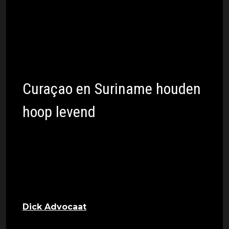
Monteiro en de broers Laros en Deroy
Duarte – hoeft nog maar één overwinning te
pakken op Libië of Swaziland. Als dat lukt,
kan het feest losbarsten op het eiland én in
Rotterdam, waar de Kaapverdiaanse
gemeenschap groot is.
Curaçao en Suriname houden
hoop levend
In Noord- en Midden-Amerika leven de WK-
dromen ook nog bij Curaçao en Suriname.
Door de uitbreiding naar 48 landen én de
automatische plaatsing van gastlanden VS,
Canada en Mexico, is de kans groter dan ooit.
Dick Advocaat
wil met Curaçao stunten en
moet Jamaica en Trinidad en Tobago