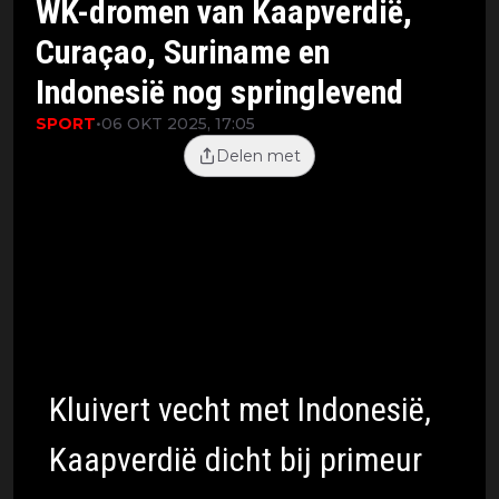
WK-dromen van Kaapverdië,
Curaçao, Suriname en
Indonesië nog springlevend
SPORT
•
06 OKT 2025, 17:05
Delen met
Terwijl achttien landen zich al hebben
geplaatst voor het WK van 2026, is de
strijd om de overige dertig plekken nog
in volle gang. En voor vier landen met
een Nederlands tintje – Kaapverdië,
Curaçao, Suriname en Indonesië – is de
droom nog altijd springlevend.
Kluivert vecht met Indonesië,
Kaapverdië dicht bij primeur