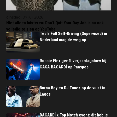
dinsdag, 07 juli 2026
Niet alleen luisteren: Don't Quit Your Day Job is nu ook
volledig te zien op YouTube
Tesla Full Self-Driving (Supervised) in
Nederland mag de weg op
Ronnie Flex geeft verjaardagshow bij
CASA BACARDÍ op Paaspop
Burna Boy en DJ Tunez op de vuist in
Lagos
BACARDÍ x Top Notch event: dit heb je