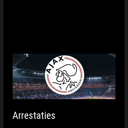
hooligans de deur te bestormen. Ze
probeerden toegang tot het stadion te
krijgen en gebruikten hierbij grof geweld.
Op de beelden is te zien hoe ze de deur in
proberen te trappen en gooien met zwaar
vuurwerk.
Arrestaties