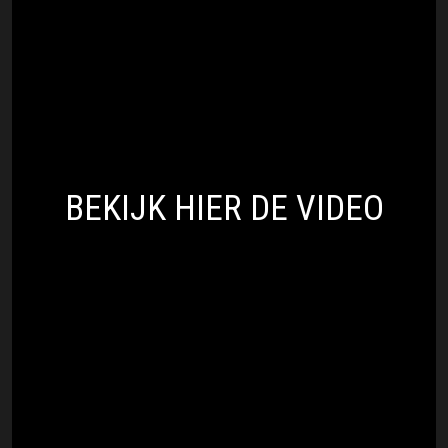
De supporters zouden ook geweld hebben
gebruikt richting agenten en stewards van
de club. Uiteindelijk voelde de politie zich
genoodzaakt geweld in te zetten in de vorm
van traangas om de groep buiten het
stadion te houden. Tijdens de wedstrijd zijn
er 7 arrestaties verricht.
BEKIJK HIER DE VIDEO