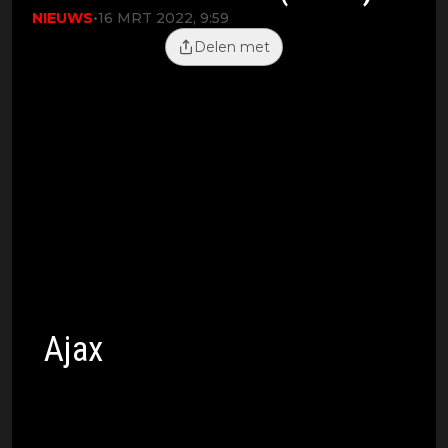
NIEUWS
•
16 MRT 2022, 9:59
Delen met
Gisteravond werd uiteindelijk één grote
deceptie voor alle Ajax-fans. De
Amsterdamse topclub was de
overliggende partij maar ging
uiteindelijk alsnog ten onder tegen het
Portugese Benfica. Tijdens de wedstrijd
ging het buiten het stadion echter al
mis, toen fans naar binnen probeerden
te stormen. Check de beelden onderaan
dit artikel.
Ajax
Terwijl Ajax aan het strijden was voor een
plekje in de kwartfinale besloten een stel