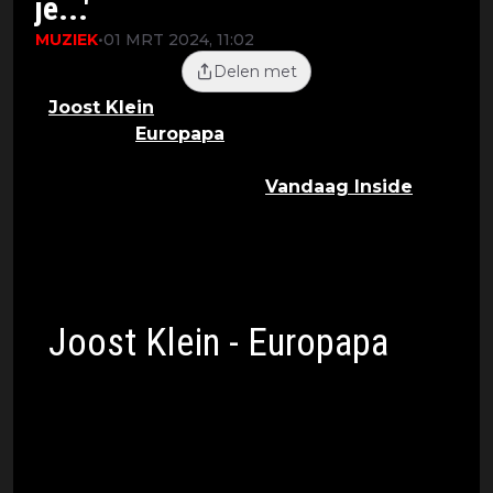
je...'
MUZIEK
•
01 MRT 2024, 11:02
Delen met
Joost Klein
presenteerde donderdag het
nummer
Europapa
waarmee hij in mei
naar het Eurovisie Songfestival in het
Zweedse Malmö gaat.
Vandaag Inside
-
voorman Johan Derksen heeft er zo zijn
bedenkingen bij, die hij niet onder
stoelen of banken schuift
Joost Klein - Europapa
Het songfestivalnummer van Joost Klein is
zoals de titel Europapa al doet vermoeden
een ode aan zijn overleden vader en aan