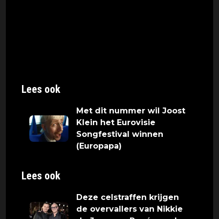
Europa. Dat vertelde de zanger en rapper
donderdag tijdens een speciale
middaguitzending van De Avondshow met
Arjen Lubach, waarin hij het nummer
presenteerde.
Lees ook
Met dit nummer wil Joost
Klein het Eurovisie
Songfestival winnen
(Europapa)
Lees ook
Deze celstraffen krijgen
de overvallers van Nikkie