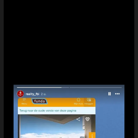
Selma's succesvolle carrière heeft voor
genoeg centen gezorgd, de influencer
heeft haar huis in Rotterdam te koop gezet.
Omari gaf eerder al aan dat zij naar
Amsterdam wil verhuizen en voor de woning
op de 32e verdieping vraagt zij een
behoorlijk bedrag. Het appartement staat op
Funda namelijk te koop voor een bedrag
van €1,1 miljoen euro. Check de foto's
hieronder: