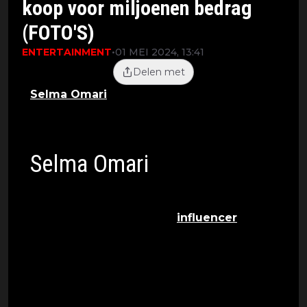
koop voor miljoenen bedrag
(FOTO'S)
ENTERTAINMENT
•
01 MEI 2024, 13:41
Delen met
Selma Omari
heeft haar huis te koop
gezet, de woning gaat voor een mooi
bedrag de markt op.
Selma Omari
Selma Omari is een Nederlands-
Marokkaanse zangeres en
influencer
die
vooral bekendheid verwierf door haar
aanwezigheid op sociale media en haar
muzikale talenten. Geboren op 23 januari
1995, begon Selma haar carrière op
platforms zoals Instagram en YouTube, waar