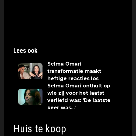
promoot via haar sociale media-kanalen.
Haar stijl en persoonlijkheid maken haar een
geliefd gezicht voor merkcampagnes, en ze
wordt vaak gezien als een rolmodel voor
jonge vrouwen, vooral binnen de
Marokkaanse gemeenschap in Nederland.
Lees ook
Selma Omari
transformatie maakt
heftige reacties los
Selma Omari onthult op
wie zij voor het laatst
verliefd was: 'De laatste
keer was...'
Huis te koop